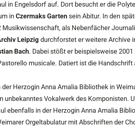
 in Engelsdorf auf. Dort besucht er die Polyt
um in
Czermaks Garten
sein Abitur. In den spä
002 Musikwissenschaft, als Nebenfächer Journal
rchiv Leipzig
durchforstet er weitere Archive 
tian Bach
. Dabei stößt er beispielsweise 2001 
storello musicale. Datiert ist die Handschrift
in der Herzogin Anna Amalia Bibliothek in Weima
s ein unbekanntes Vokalwerk des Komponisten. 
aul ebenfalls in der Herzogin Anna Amalia Bibl
imarer Orgeltabulatur mit Abschriften der Cho