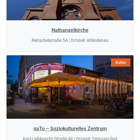
Nathanaelkirche
Rietschelstraße 5A | Ortsteil: Altlindenau
Kultur
naTo – Soziokulturelles Zentrum
Karl-Liebknecht-Straße 46 | Ortsteil: Zentrum-Süd