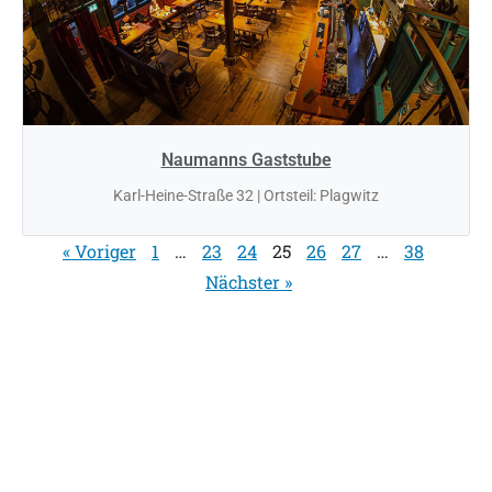
Naumanns Gaststube
Karl-Heine-Straße 32 | Ortsteil: Plagwitz
« Voriger
1
…
23
24
25
26
27
…
38
Nächster »