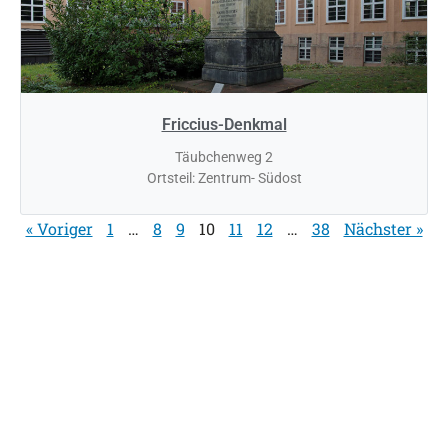
Friccius-Denkmal
Täubchenweg 2
Ortsteil: Zentrum- Südost
« Voriger
1
…
8
9
10
11
12
…
38
Nächster »